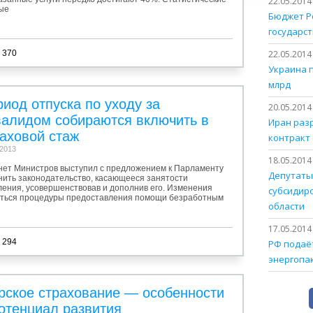
22.05.2014
ые
Бюджет Р
государст
 370
22.05.2014
Украина 
млрд
иод отпуска по уходу за
20.05.2014
валидом собираются включить в
Иран раз
аховой стаж
контракт 
.2013
18.05.2014
нет Министров выступил с предложением к Парламенту
Депутаты
нить законодательство, касающееся занятости
ления, усовершенствовав и дополнив его. Изменения
субсидир
уться процедуры предоставления помощи безработным
области
17.05.2014
 294
РФ подаёт
энергопа
рское страхование — особенности
отенциал развития