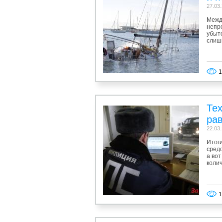
27.03
Межд
непро
убыто
слиш
1
Тех
ра
22.03
Итог
сред
а вот
колич
1