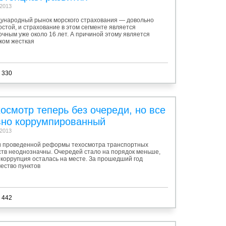
.2013
ународный рынок морского страхования — довольно
стой, и страхование в этом сегменте является
чным уже около 16 лет. А причиной этому является
ком жесткая
 330
осмотр теперь без очереди, но все
вно коррумпированный
.2013
и проведенной реформы техосмотра транспортных
ств неоднозначны. Очередей стало на порядок меньше,
 коррупция осталась на месте. За прошедший год
ество пунктов
 442