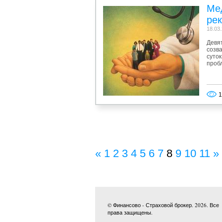
Ме
рек
18.03
Девя
созва
суток
проб
1
«
1
2
3
4
5
6
7
8
9
10
11
»
© Финансово - Страховой брокер. 2026. Все
права защищены.