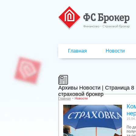
Главная
Новости
Архивы Новости | Страница 8 
страховой брокер
-
Главная
Новости
Ком
не
15.04
По д
полу
за о