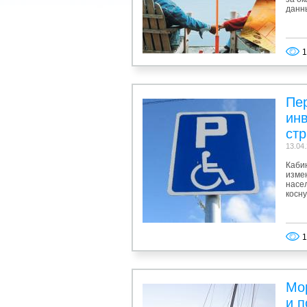
данн
1
Пер
ин
стр
13.04
Каби
изме
насе
косн
1
Мо
и п