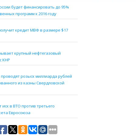
оссии будет финансировать до 95%
венных программ к 2016 году
получит кредит МВФ в размере $17
рывает крупный нефтегазовый
с КНР
 проводят розыск миллиарда рублей
ованного из казны Свердловской
 иск в ВТО против третьего
кета Евросоюза