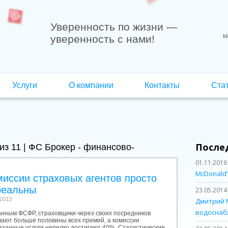
Уверенность по жизни
—
уверенность с нами!
М
Услуги
О компании
Контакты
Ста
После
из 11 | ФС Брокер - финансово-
01.11.2016
McDonald’
иссии страховых агентов просто
реальны
23.05.2014
.2013
Дмитрий 
водоснаб
анным ФСФР, страховщики через своих посредников
чают больше половины всех премий, а комиссии
казанные услуги нередко достигают 40%. Статистические