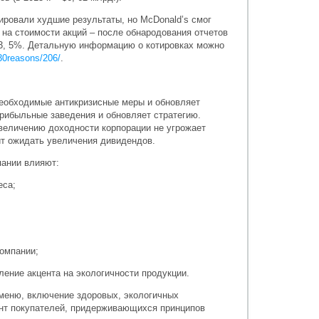
зировали худшие результаты, но McDonald’s смог
 на стоимости акций – после обнародования отчетов
 3, 5%. Детальную информацию о котировках можно
l/30reasons/206/
.
еобходимые антикризисные меры и обновляет
прибыльные заведения и обновляет стратегию.
величению доходности корпорации не угрожает
ит ожидать увеличения дивидендов.
пании влияют:
еса;
компании;
иление акцента на экологичности продукции.
меню, включение здоровых, экологичных
нт покупателей, придерживающихся принципов