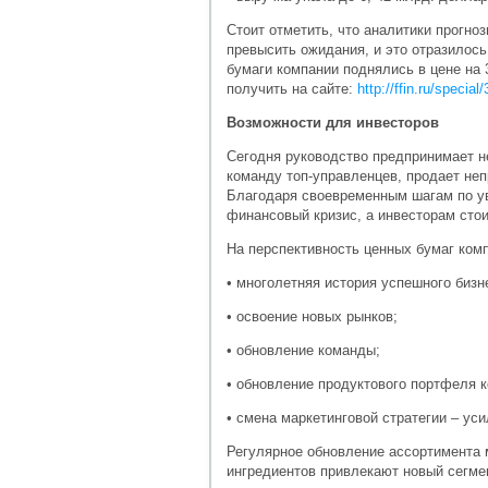
Стоит отметить, что аналитики прогно
превысить ожидания, и это отразилось
бумаги компании поднялись в цене на
получить на сайте:
http://ffin.ru/specia
Возможности для инвесторов
Сегодня руководство предпринимает н
команду топ-управленцев, продает не
Благодаря своевременным шагам по у
финансовый кризис, а инвесторам сто
На перспективность ценных бумаг ком
• многолетняя история успешного бизн
• освоение новых рынков;
• обновление команды;
• обновление продуктового портфеля 
• смена маркетинговой стратегии – ус
Регулярное обновление ассортимента 
ингредиентов привлекают новый сегме