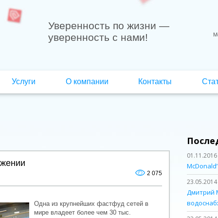
Уверенность по жизни
—
уверенность с нами!
М
Услуги
О компании
Контакты
Ста
После
01.11.2016
ижении
McDonald’
2 075
23.05.2014
Дмитрий 
водоснаб
Одна из крупнейших фастфуд сетей в
мире владеет более чем 30 тыс.