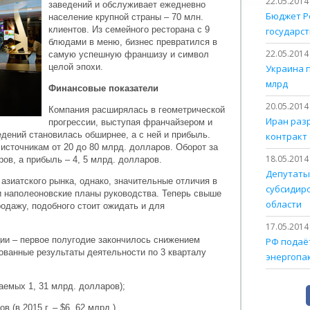
22.05.2014
заведений и обслуживает ежедневно
Бюджет Р
население крупной страны – 70 млн.
клиентов. Из семейного ресторана с 9
государст
блюдами в меню, бизнес превратился в
22.05.2014
самую успешную франшизу и символ
целой эпохи.
Украина 
млрд
Финансовые показатели
20.05.2014
Компания расширялась в геометрической
Иран раз
прогрессии, выступая франчайзером и
дений становилась обширнее, а с ней и прибыль.
контракт 
источникам от 20 до 80 млрд. долларов. Оборот за
18.05.2014
ов, а прибыль – 4, 5 млрд. долларов.
Депутаты
азиатского рынка, однако, значительные отличия в
субсидир
 наполеоновские планы руководства. Теперь свыше
области
родажу, подобного стоит ожидать и для
17.05.2014
ции – первое полугодие закончилось снижением
РФ подаёт
ованные результаты деятельности по 3 кварталу
энергопа
аемых 1, 31 млрд. долларов);
 (в 2015 г. – $6, 62 млрд.).