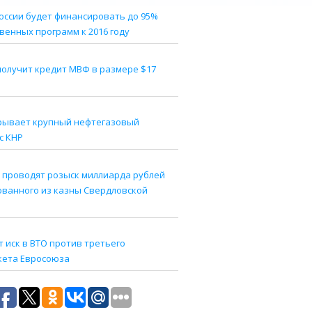
оссии будет финансировать до 95%
венных программ к 2016 году
получит кредит МВФ в размере $17
рывает крупный нефтегазовый
с КНР
 проводят розыск миллиарда рублей
ованного из казны Свердловской
 иск в ВТО против третьего
кета Евросоюза