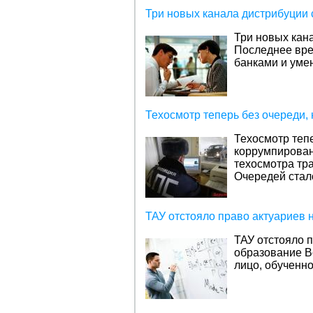
Три новых канала дистрибуции
Три новых кан
Последнее вре
банками и уме
Техосмотр теперь без очереди,
Техосмотр тепе
коррумпирова
техосмотра тр
Очередей стало
ТАУ отстояло право актуариев 
ТАУ отстояло 
образование
В
лицо, обученн