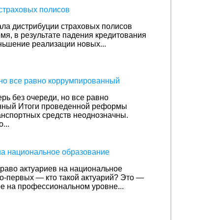
 страховых полисов
ала дистрибуции страховых полисов
мя, в результате падения кредитования
ньшение реализации новых...
 но все равно коррумпированный
рь без очереди, но все равно
нный
Итоги проведенной реформы
анспортных средств неоднозначны.
...
на национальное образование
право актуариев на национальное
о-первых — кто такой актуарий? Это —
ое на профессиональном уровне...