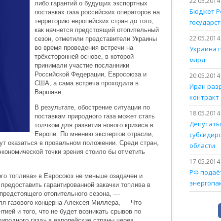
22.05.2014
либо гарантий о будущих экспортных
Бюджет Р
поставках газа российских операторов на
территорию европейских стран до того,
государст
как начнется предстоящий отопительный
22.05.2014
сезон, отметили представители Украины
во время проведения встречи на
Украина 
трёхсторонней основе, в которой
млрд
принимали участие посланники
Российской Федерации, Евросоюза и
20.05.2014
США, а сама встреча проходила в
Иран раз
Варшаве.
контракт 
В результате, обострение ситуации по
18.05.2014
поставкам природного газа может стать
Депутаты
толчком для развития нового кризиса в
Европе. По мнению экспертов отрасли,
субсидир
ут оказаться в провальном положении. Среди стран,
области
экономической точки зрения стоило бы отметить
17.05.2014
РФ подаёт
го топлива» в Евросоюз не меньше озадачен и
энергопа
 предоставить гарантированной закачки топлива в
предстоящего отопительного сезона, —
я газового концерна Алексея Миллера, — Что
тией и того, что не будет возникать срывов по
иродного газа» в европейские страны через