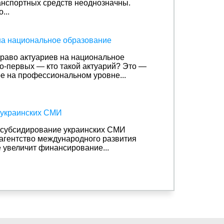
анспортных средств неоднозначны.
...
на национальное образование
право актуариев на национальное
о-первых — кто такой актуарий? Это —
ое на профессиональном уровне...
 украинских СМИ
субсидирование украинских СМИ
агентство международного развития
е увеличит финансирование...