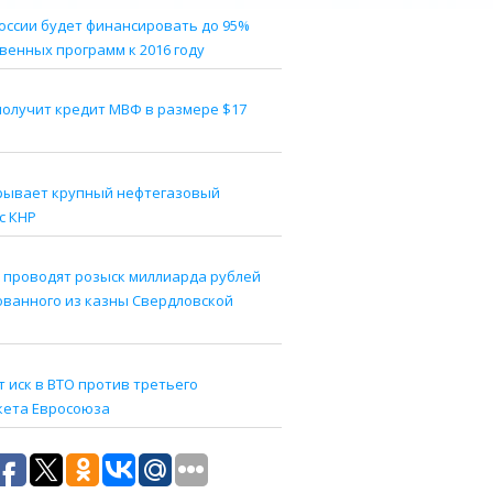
оссии будет финансировать до 95%
венных программ к 2016 году
получит кредит МВФ в размере $17
рывает крупный нефтегазовый
с КНР
 проводят розыск миллиарда рублей
ованного из казны Свердловской
 иск в ВТО против третьего
кета Евросоюза