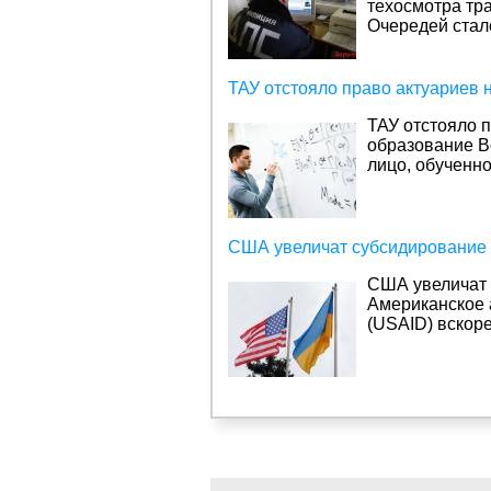
техосмотра тр
Очередей стало
ТАУ отстояло право актуариев 
ТАУ отстояло 
образование
В
лицо, обученн
США увеличат субсидирование
США увеличат 
Американское 
(USAID) вскор