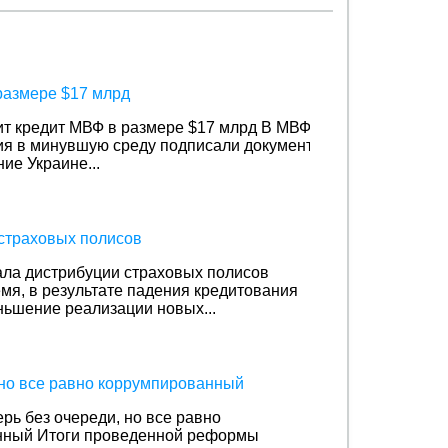
размере $17 млрд
ит кредит МВФ в размере $17 млрд
В МВФ
ия в минувшую среду подписали документ
ие Украине...
 страховых полисов
ала дистрибуции страховых полисов
мя, в результате падения кредитования
ньшение реализации новых...
 но все равно коррумпированный
рь без очереди, но все равно
нный
Итоги проведенной реформы