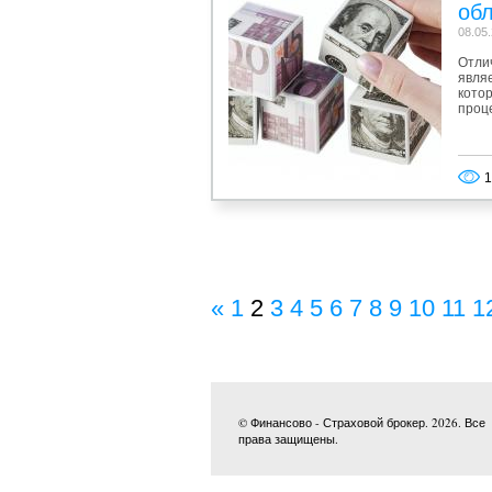
об
08.05
Отли
являе
кото
проц
1
«
1
2
3
4
5
6
7
8
9
10
11
1
© Финансово - Страховой брокер. 2026. Все
права защищены.