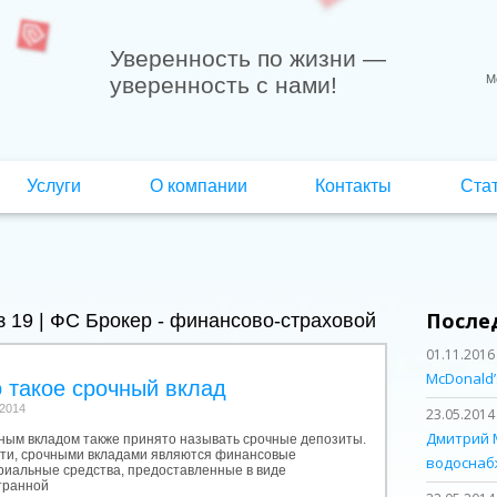
Уверенность по жизни
—
уверенность с нами!
М
Услуги
О компании
Контакты
Ста
После
з 19 | ФС Брокер - финансово-страховой
01.11.2016
McDonald’
 такое срочный вклад
.2014
23.05.2014
Дмитрий 
ным вкладом также принято называть срочные депозиты.
ути, срочными вкладами являются финансовые
водоснаб
риальные средства, предоставленные в виде
транной