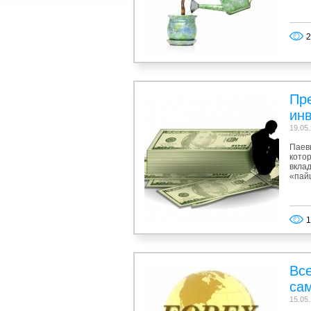
2
Пр
ин
19.05
Паев
кото
вклад
«пай
1
Все
са
15.05