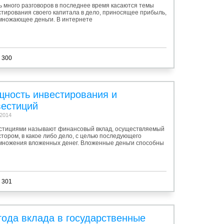
ь много разговоров в последнее время касаются темы
стирования своего капитала в дело, приносящее прибыль,
множающее деньги. В интернете
 300
щность инвестирования и
вестиций
.2014
стициями называют финансовый вклад, осуществляемый
тором, в какое либо дело, с целью последующего
множения вложенных денег. Вложенные деньги способны
 301
года вклада в государственные