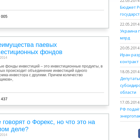
22.05.2014
Бюджет Р
государст
 005
22.05.2014
Украина 
млрд
еимущества паевых
20.05.2014
вестиционных фондов
Иран раз
.2014
контракт 
ые фонды инвестиций – это инвестиционные продукты, в
рых происходит объединение инвестиций одного
18.05.2014
чика-инвестора с другими. Причем количество
Депутаты
щиков»,
субсидир
области
 437
17.05.2014
РФ подаёт
энергопа
 говорят о Форекс, но что это на
мом деле?
.2014