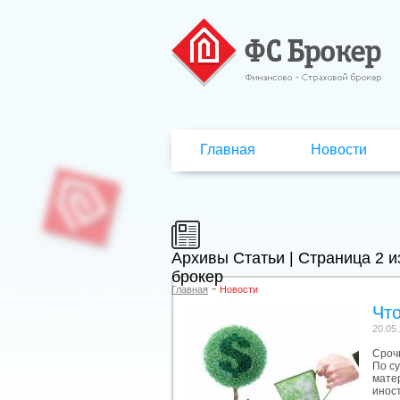
Главная
Новости
Архивы Статьи | Страница 2 и
брокер
-
Главная
Новости
Что
20.05
Сроч
По с
мате
инос