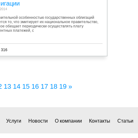
лигации
.2014
чительной особенностью государственных облигаций
тся то, что эмитирует их национальное правительство,
рое обещает периодически осуществлять плату
ентных платежей, с
 316
2
13
14
15
16
17
18
19
»
Услуги
Новости
О компании
Контакты
Статьи