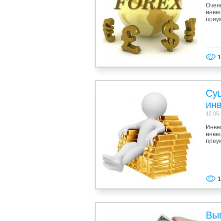
Очен
инве
приу
1
Су
ин
12.05
Инве
инвес
преу
1
Вы