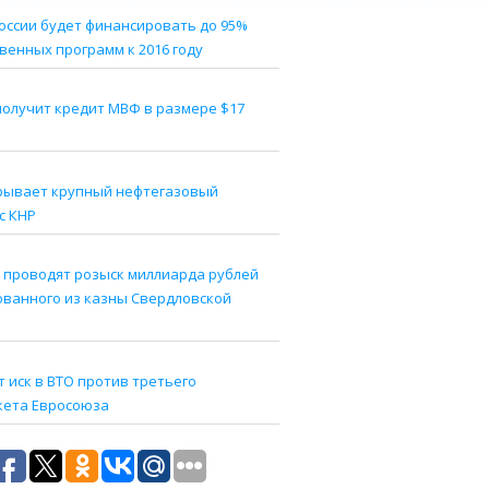
оссии будет финансировать до 95%
венных программ к 2016 году
получит кредит МВФ в размере $17
рывает крупный нефтегазовый
с КНР
 проводят розыск миллиарда рублей
ованного из казны Свердловской
 иск в ВТО против третьего
кета Евросоюза