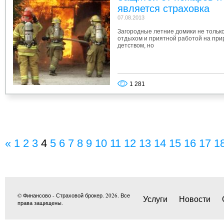
является страховка
07.08.2013
Загородные летние домики не только
отдыхом и приятной работой на при
детством, но
1 281
«
1
2
3
4
5
6
7
8
9
10
11
12
13
14
15
16
17
1
© Финансово - Страховой брокер. 2026. Все
Услуги
Новости
права защищены.