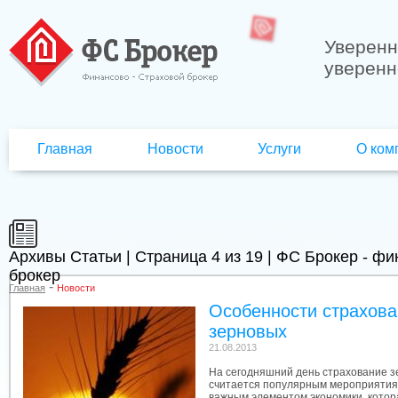
Уверенн
уверенн
Главная
Новости
Услуги
О ком
Архивы Статьи | Страница 4 из 19 | ФС Брокер - ф
брокер
-
Главная
Новости
Особенности страхова
зерновых
21.08.2013
На сегодняшний день страхование з
считается популярным мероприятиям
важным элементом экономики, котор