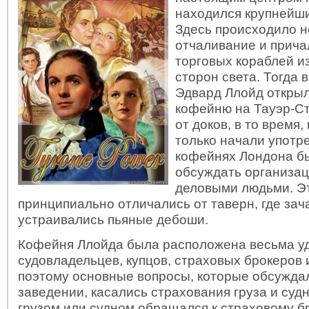
находился крупнейши
Здесь происходило 
отчаливание и прич
торговых кораблей и
сторон света. Тогда в
Эдвард Ллойд откры
кофейню на Тауэр-С
от доков, в то время,
только начали употр
кофейнях Лондона б
обсуждать организа
деловыми людьми. Э
принципиально отличались от таверн, где зач
устраивались пьяные дебоши.
Кофейня Ллойда была расположена весьма у
судовладельцев, купцов, страховых брокеров 
поэтому основные вопросы, которые обсужда
заведении, касались страхования груза и судн
грузом или судном обращался к страховому б