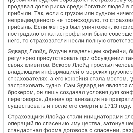
продавал долю риска среди богатых людей в 
прибыли. Так, если с грузом или судном ничег
непредвиденного не происходило, то страхов
прибыль. Если же груз был уничтожен, конфис
пострадало от катастрофы или было соверше
него, то страхователи несли полную ответств
Эдвард Ллойд, будучи владельцем кофейни, 
регулярно присутствовать при обсуждении та
своих клиентов. Вскоре Ллойд прослыл челов
владеющим информацией о морских грузопер
страхователях, а его кофейня стала местом, 
застраховать судно. Сам Эдвард не являлся 
брокером, он лишь создавал условия для ко
переговоров. Данная организация не прекрат
существовать и после его смерти в 1713 году.
Страховщики Ллойда стали инициаторами с
операций по спасению имущества, затонувшег
стандартная форма договора о спасении, ра