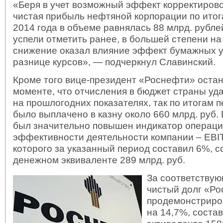
«Беря в учет возможный эффект корректирово
чистая прибыль нефтяной корпорации по итога
2014 года в объеме равнялась 88 млрд. рубле
успели отметить ранее, в большей степени на
снижение оказал влияние эффект бумажных у
разнице курсов», — подчеркнул Славинский.
Кроме того вице-президент «Роснефти» остан
моменте, что отчисления в бюджет страны уд
на прошлогодних показателях, так по итогам п
было выплачено в казну около 660 млрд. руб. 
был значительно повышен индикатор операц
эффективности деятельности компании – EBI
которого за указанный период составил 6%, с
денежном эквиваленте 289 млрд. руб.
За соответству
чистый долг «Р
продемонстриро
на 14,7%, соста