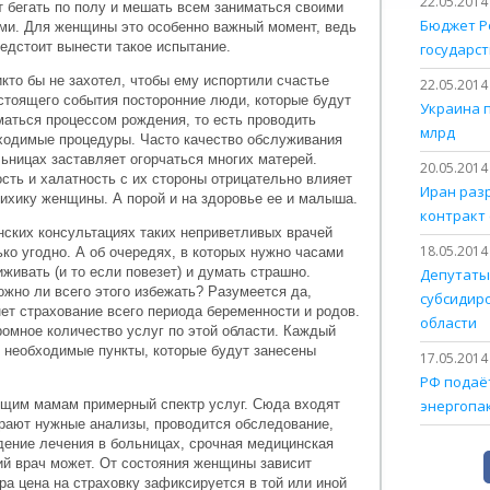
22.05.2014
т бегать по полу и мешать всем заниматься своими
Бюджет Р
ми. Для женщины это особенно важный момент, ведь
редстоит вынести такое испытание.
государст
икто бы не захотел, чтобы ему испортили счастье
22.05.2014
стоящего события посторонние люди, которые будут
Украина 
маться процессом рождения, то есть проводить
млрд
ходимые процедуры. Часто качество обслуживания
льницах заставляет огорчаться многих матерей.
20.05.2014
ость и халатность с их стороны отрицательно влияет
Иран раз
сихику женщины. А порой и на здоровье ее и малыша.
контракт 
нских консультациях таких неприветливых врачей
18.05.2014
ько угодно. А об очередях, в которых нужно часами
иживать (и то если повезет) и думать страшно.
Депутаты
ожно ли всего этого избежать? Разумеется да,
субсидир
ет страхование всего периода беременности и родов.
области
омное количество услуг по этой области. Каждый
 необходимые пункты, которые будут занесены
17.05.2014
РФ подаёт
щим мамам примерный спектр услуг. Сюда входят
энергопа
ирают нужные анализы, проводится обследование,
дение лечения в больницах, срочная медицинская
ий врач может. От состояния женщины зависит
ра цена на страховку зафиксируется в той или иной