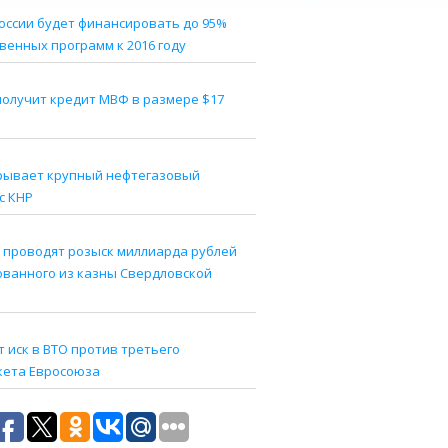
оссии будет финансировать до 95%
венных программ к 2016 году
получит кредит МВФ в размере $17
рывает крупный нефтегазовый
с КНР
 проводят розыск миллиарда рублей
ованного из казны Свердловской
 иск в ВТО против третьего
кета Евросоюза