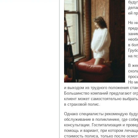
буду
дела
ей п
Но н
пред
зани
необ
в бо
Груб
на п
В же
скол
прос
Но м
и выходом из трудного положения стан
Большинство компаний предлагают огр
клиент может самостоятельно выбрать
в страховой полис.
Однако специалисты рекомендую буду
обслуживание в поликлинике, где соб
консультации. Госпитализация и прове
помощь и вариант, при котором лечащ
стоимость полиса, только после осмот