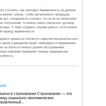
ют уточнить, как проходит беременность на данном
 ранних сроках, чтобы организовать процедуру
ак вот, специалисты считают, что если на начальном
их отклонений, то можно смело заключить договор
есяцах. К чему отдавать лишние деньги, если можно
ый период беременности.
дового процесса считается гарантия высококлассного
 в каком учреждении будет наблюдаться беременная.
но не бояться низкого уровня обслуживания.
ховые компании проверяют манеру медицинских
особность.
ании
ншиза в страховании
Страхование — это
вид социально-экономических
правленный...