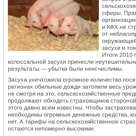
сельскохоз
сферы. Прак
организаци
и КФХ не ст
от неблагоп
окружающе
засухи и то
Итоги 2010 
колоссальной засухи принесли неутешительн
результаты — убытки были неисчислимы.
Засуха уничтожила огромное количество посев
регионах обильные дожди затопили весь урож
не смотря на это, сельскохозяйственные пре
продолжают обходить страховщиков стороной
этого давно всем известны. Чтобы застрахова
необходимы огромные денежные средства, ко
нет. А тарифы на сельскохозяйственное стра
остаются непомерно высокими.