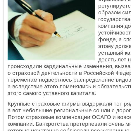
регулирует
образом си
государства
компания д
устойчивос
фонде, а сп
этому долж
уставный ка
десять лет 
происходили кардинальные изменения, вызв
о страховой деятельности в Российской Феде
переменам подверглось распределение видов
а вследствие этого поменялись и обязательст
этого самого уставного капитала.
Крупные страховые фирмы выдержали тот ря
а вот небольшие региональные сошли с дорог
Потом страховые компенсации ОСАГО и вовс
компании. Банкротства претерпевали очень м
которые неустанно соблюдали все указанные