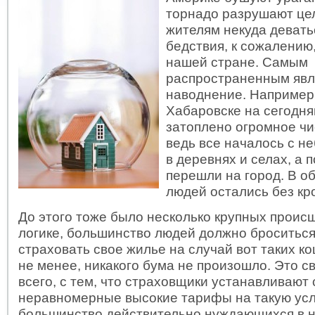
торнадо разрушают цел
жителям некуда девать
бедствия, к сожалению
нашей стране. Самым
распространенным явл
наводнение. Например,
Хабаровске на сегодн
затоплено огромное чи
ведь все началось с н
в деревнях и селах, а 
перешли на город. В о
людей остались без кр
До этого тоже было несколько крупных происш
логике, большинство людей должно броситься
страховать свое жилье на случай вот таких к
не менее, никакого бума не произошло. Это с
всего, с тем, что страховщики устанавливают
неравномерные высокие тарифы на такую услу
большинство действительно нуждающихся в н